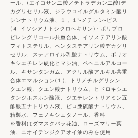
ール、(エイコサン二酸／テトラデカン二酸)デ
カグリセリル液、ジラウロイルグルタミン酸リ
シンナトリウム液、１，１’-メチレン-ビス
(４-イソシアナトシクロヘキサン)・ポリプロ
ピレングリコール共重合体、イソステアリン酸
フィトステリル、ペンタステアリン酸デカグリ
セリル、ステアロイル乳酸ナトリウム、ポリオ
キシエチレン硬化ヒマシ油、ベヘニルアルコー
ル、キサンタンガム、アクリル酸アルキル共重
合体エマルション(１)、トリメチルグリシン、
クエン酸、クエン酸ナトリウム、ヒドロキシエ
タンジホスホン酸液、ジエチレントリアミン五
酢酸五ナトリウム液、ピロ亜硫酸ナトリウム、
精製水、フェノキシエタノール、香料
※香料はダマスクバラ花油、ローズマリー葉
油、ニオイテンジクアオイ油のみを使用