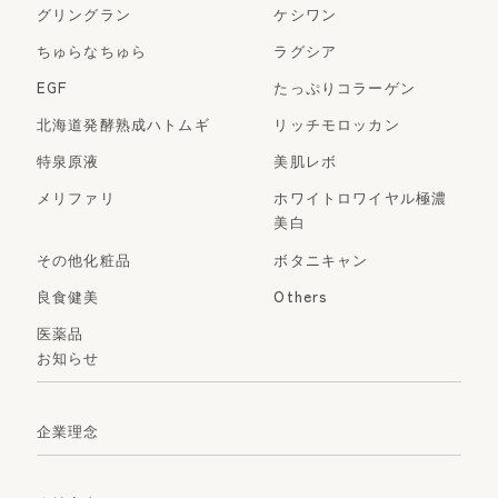
グリングラン
ケシワン
ちゅらなちゅら
ラグシア
EGF
たっぷりコラーゲン
北海道発酵熟成ハトムギ
リッチモロッカン
特泉原液
美肌レボ
メリファリ
ホワイトロワイヤル極濃
美白
その他化粧品
ボタニキャン
良食健美
Others
医薬品
お知らせ
企業理念