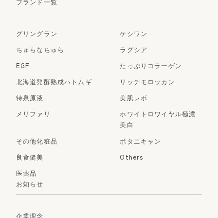
ブランド一覧
グリングラン
ケシワン
ちゅらなちゅら
ラグシア
EGF
たっぷりコラーゲン
北海道発酵熟成ハトムギ
リッチモロッカン
特泉原液
美肌レボ
メリファリ
ホワイトロワイヤル極濃
美白
その他化粧品
ボタニキャン
良食健美
Others
医薬品
お知らせ
企業理念