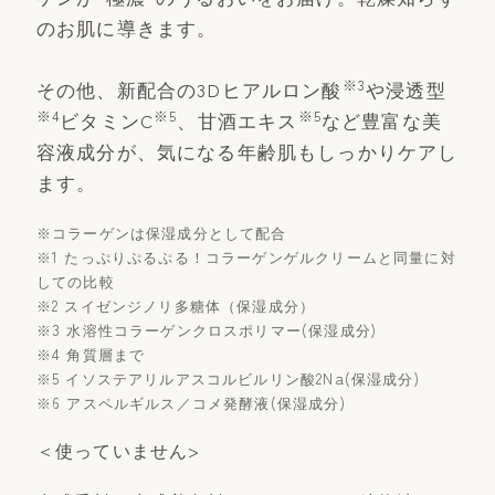
のお肌に導きます。
※3
その他、新配合の3Dヒアルロン酸
や浸透型
※4
※5
※5
ビタミンC
、甘酒エキス
など豊富な美
容液成分が、気になる年齢肌もしっかりケアし
ます。
※コラーゲンは保湿成分として配合
※1 たっぷりぷるぷる！コラーゲンゲルクリームと同量に対
しての比較
※2 スイゼンジノリ多糖体（保湿成分）
※3 水溶性コラーゲンクロスポリマー(保湿成分)
※4 角質層まで
※5 イソステアリルアスコルビルリン酸2Na(保湿成分)
※6 アスペルギルス／コメ発酵液(保湿成分)
＜使っていません>