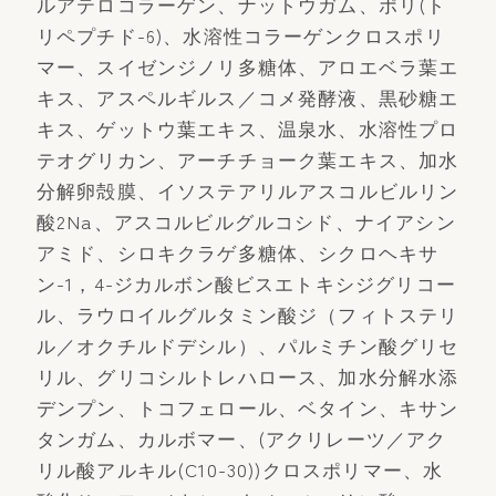
ルアテロコラーゲン、ナットウガム、ポリ(ト
リペプチド-6)、水溶性コラーゲンクロスポリ
マー、スイゼンジノリ多糖体、アロエベラ葉エ
キス、アスペルギルス／コメ発酵液、黒砂糖エ
キス、ゲットウ葉エキス、温泉水、水溶性プロ
テオグリカン、アーチチョーク葉エキス、加水
分解卵殻膜、イソステアリルアスコルビルリン
酸2Na、アスコルビルグルコシド、ナイアシン
アミド、シロキクラゲ多糖体、シクロヘキサ
ン-1，4-ジカルボン酸ビスエトキシジグリコー
ル、ラウロイルグルタミン酸ジ（フィトステリ
ル／オクチルドデシル）、パルミチン酸グリセ
リル、グリコシルトレハロース、加水分解水添
デンプン、トコフェロール、ベタイン、キサン
タンガム、カルボマー、(アクリレーツ／アク
リル酸アルキル(C10-30))クロスポリマー、水