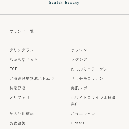
ブランド一覧
グリングラン
ケシワン
ちゅらなちゅら
ラグシア
EGF
たっぷりコラーゲン
北海道発酵熟成ハトムギ
リッチモロッカン
特泉原液
美肌レボ
メリファリ
ホワイトロワイヤル極濃
美白
その他化粧品
ボタニキャン
良食健美
Others