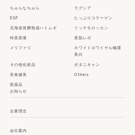
ちゅらなちゅら
ラグシア
EGF
たっぷりコラーゲン
北海道発酵熟成ハトムギ
リッチモロッカン
特泉原液
美肌レボ
メリファリ
ホワイトロワイヤル極濃
美白
その他化粧品
ボタニキャン
良食健美
Others
医薬品
お知らせ
企業理念
会社案内