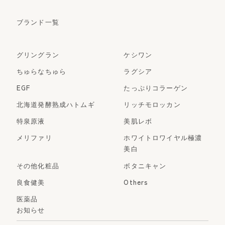
ブランド一覧
グリングラン
ケシワン
ちゅらなちゅら
ラグシア
EGF
たっぷりコラーゲン
北海道発酵熟成ハトムギ
リッチモロッカン
特泉原液
美肌レボ
メリファリ
ホワイトロワイヤル極濃
美白
その他化粧品
ボタニキャン
良食健美
Others
医薬品
お知らせ