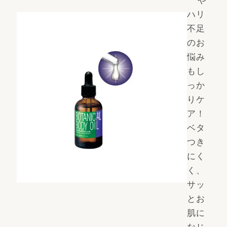
ハリ
不足
のお
悩み
もし
っか
りケ
ア！
ベタ
つき
にく
く、
サッ
とお
肌に
なじ