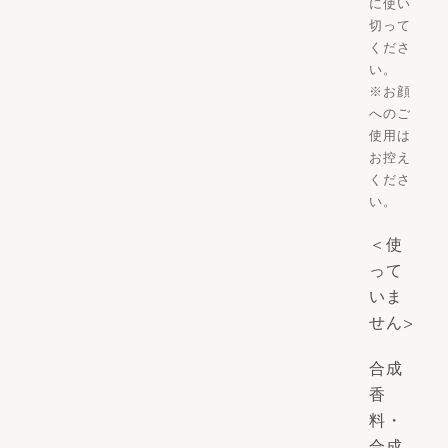
に使い
切って
くださ
い。
※お顔
へのご
使用は
お控え
くださ
い。
＜使
って
いま
せん>
合成
香
料・
合成