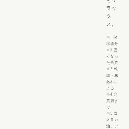
ラッ
ク
ス。
※1 保
湿成分
※2 固
くなっ
た角質
※3 乾
燥・肌
あれに
よる
※4 角
質層ま
で
※5 コ
メヌカ
油、ア