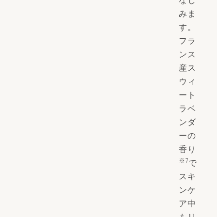
みま
す。
フラ
ンス
産ス
ウィ
ート
ラベ
ンダ
ーの
香り
※7
で
スキ
ンケ
ア中
もリ