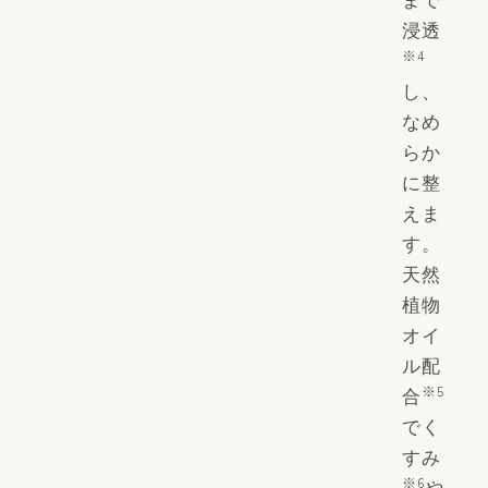
浸透
※4
し、
なめ
らか
に整
えま
す。
天然
植物
オイ
ル配
※5
合
でく
すみ
※6
や