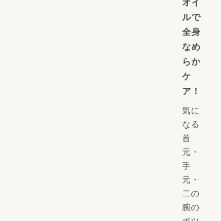
オイ
ルで
全身
なめ
らか
ケ
ア！
気に
なる
首
元・
手
元・
二の
腕の
ポツ