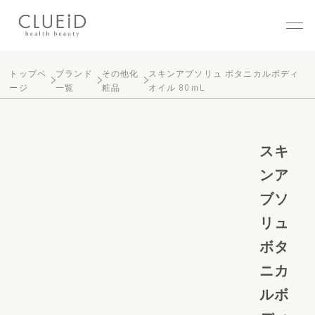
株式会社クルード（CLUEID
トップペ
ブランド
その他化
スキンアブソリュ ボタニカルボディ
ージ
一覧
粧品
オイル 80ｍL
スキ
ンア
ブソ
リュ
ボタ
ニカ
ルボ