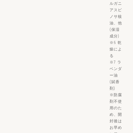
ルガニ
アスピ
ノサ核
油、他
(保湿
成分)
※6 乾
燥によ
る
※7 ラ
ベンダ
ー油
(賦香
剤)
※防腐
剤不使
用のた
め、開
封後は
お早め