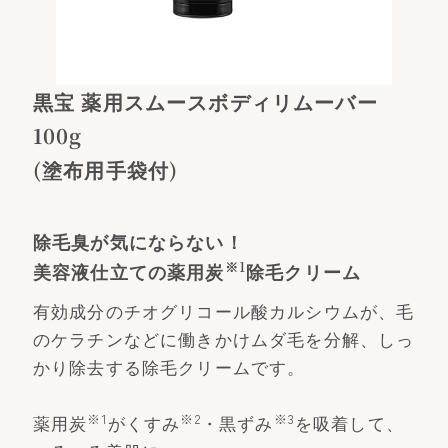
黒宝 薬用スムースボディリムーバー
100g
(塗布用手袋付)
除毛臭が気にならない！
※1
美容液仕立ての薬用炭
除毛クリーム
有効成分のチオグリコール酸カルシウムが、毛
のケラチンなどに働きかけムダ毛を分解、しっ
かり除去する除毛クリームです。
※1
※2
※3
薬用炭
がくすみ
・黒ずみ
を吸着して、