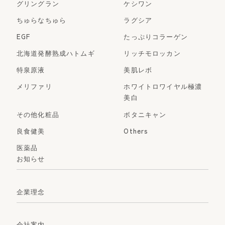
グリングラン
ケシワン
ちゅらなちゅら
ラグシア
EGF
たっぷりコラーゲン
北海道発酵熟成ハトムギ
リッチモロッカン
特泉原液
美肌レボ
メリファリ
ホワイトロワイヤル極濃
美白
その他化粧品
ボタニキャン
良食健美
Others
医薬品
お知らせ
企業理念
会社案内