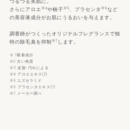
つるつる美肌に。
※4
※5
※6
さらにアロエ
や柚子
、プラセンタ
など
の美容液成分がお肌にうるおいを与えます。
調香師がつくったオリジナルフレグランスで独
※7
特の除毛臭を抑制
します。
※ 1吸着成分
※2 古い角質
※3 皮脂･汚れによる
※4 アロエエキス(2)
※5 ユズセラミド
※6 プラセンタエキス(1)
※7 メーカー調べ