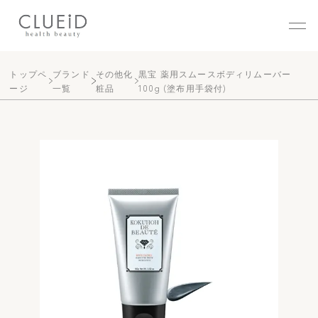
株式会社クルード（CLUEID
トップペ
ブランド
その他化
黒宝 薬用スムースボディリムーバー
ージ
一覧
粧品
100g (塗布用手袋付)