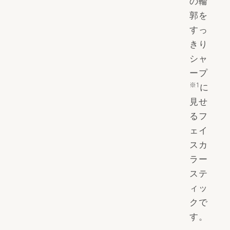
の輪
郭を
すっ
きり
シャ
ープ
※1
に
見せ
るフ
ェイ
スカ
ラー
ステ
ィッ
クで
す。