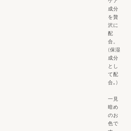
ケア
成分
を贅
沢に
配
合。
(保湿
成分
とし
て配
合｡)
一見
暗め
のお
色で