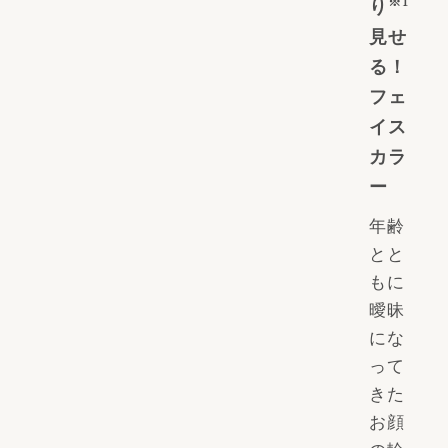
※1
り
見せ
る！
フェ
イス
カラ
ー
年齢
とと
もに
曖昧
にな
って
きた
お顔