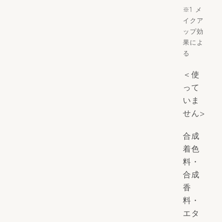
※1 メ
イクア
ップ効
果によ
る
＜使
って
いま
せん>
合成
着色
料・
合成
香
料・
エタ