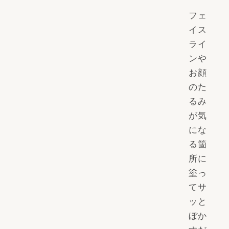
フェ
イス
ライ
ンや
お顔
のた
るみ
が気
にな
る箇
所に
塗っ
てサ
ッと
ぼか