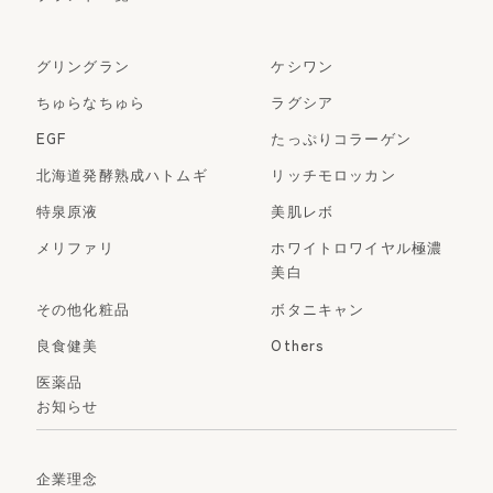
グリングラン
ケシワン
ちゅらなちゅら
ラグシア
EGF
たっぷりコラーゲン
北海道発酵熟成ハトムギ
リッチモロッカン
特泉原液
美肌レボ
メリファリ
ホワイトロワイヤル極濃
美白
その他化粧品
ボタニキャン
良食健美
Others
医薬品
お知らせ
企業理念