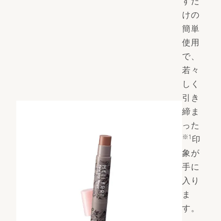
すだ
けの
簡単
使用
で、
若々
しく
引き
締ま
った
※1
印
象が
手に
入り
ま
す。