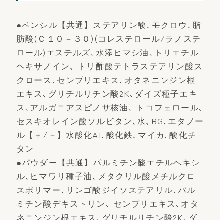
●ペンシル【共通】ステアリン酸､モクロウ､脂
肪酸(Ｃ１０－３０)(コレステロール/ラノステ
ロール)エステルズ､水添ヒマシ油､トリエチル
ヘキサノイン､ トリ酢酸テトラステアリン酸ス
クロース､センブリエキス､オタネニンジン根
エキス､グリチルリチン酸2K､ダイズ種子エキ
ス､アルガニアスピノサ核油､ トコフェロール､
セスキオレイン酸ソルビタン､水､BG､エタノー
ル【＋/－】水酸化AI､酸化鉄､マイカ､酸化チ
タン
●パウダー【共通】パルミチン酸エチルヘキシ
ル､ヒマワリ種子油､メタクリル酸メチルクロ
スポリマー､リンゴ酸ジイソステアリル､パル
ミチン酸デキストリン､ センブリエキス､オタ
ネニンジン根エキス､グリチルリチン酸2K､ダ