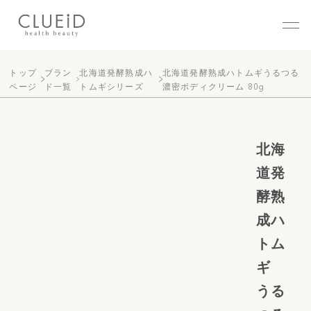
株式会社クルード（CLUEID
トップ
ブラン
北海道発酵熟成ハ
北海道発酵熟成ハトムギうるつる
ページ
ド一覧
トムギシリーズ
濃密ボディクリーム 80g
北海
道発
酵熟
成ハ
トム
ギ
うる