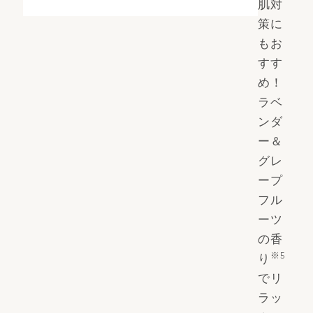
肌対
策に
もお
すす
め！
ラベ
ンダ
ー＆
グレ
ープ
フル
ーツ
の香
※5
り
でリ
ラッ