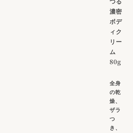
つる
濃密
ボデ
ィク
リー
ム
80g
全身
の乾
燥、
ザラ
つ
き、