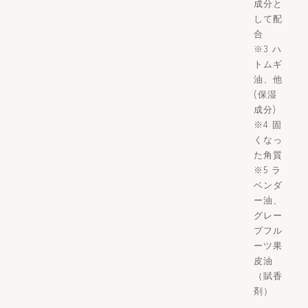
成分と
して配
合
※3 ハ
トムギ
油、他
(保湿
成分)
※4 固
くなっ
た角質
※5 ラ
ベンダ
ー油、
グレー
プフル
ーツ果
皮油
（賦香
剤）