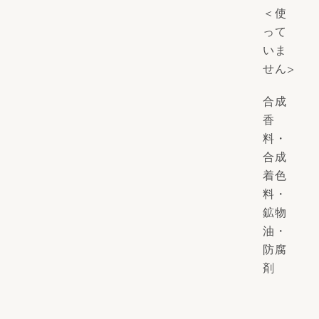
＜使
って
いま
せん>
合成
香
料・
合成
着色
料・
鉱物
油・
防腐
剤