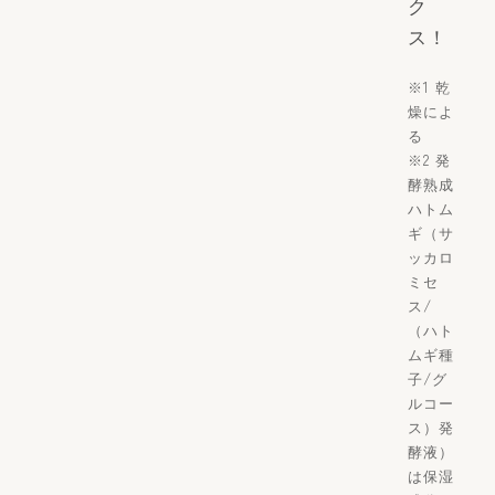
ク
ス！
※1 乾
燥によ
る
※2 発
酵熟成
ハトム
ギ（サ
ッカロ
ミセ
ス/
（ハト
ムギ種
子/グ
ルコー
ス）発
酵液）
は保湿