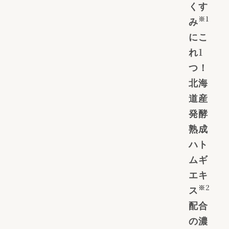
くす
※1
み
にこ
れ1
つ！
北海
道産
発酵
熟成
ハト
ムギ
エキ
※2
ス
配合
の濃