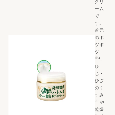
クリ
ーム
で
す。
首元
のポ
ツポ
ツ
※4
、
ひ
じ・
ひざ
のく
すみ
※1
や
乾燥