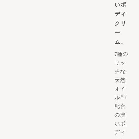
いボ
ディ
クリ
ー
ム。
7種の
リッ
チな
天然
オイ
※3
ル
配合
の濃
いボ
ディ