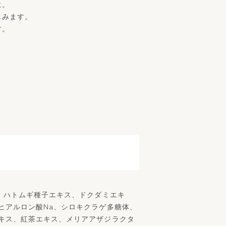
に。
じみます。
す。
、ハトムギ種子エキス、ドクダミエキ
ヒアルロン酸Na、シロキクラゲ多糖体、
キス、紅茶エキス、メリアアザジラクタ