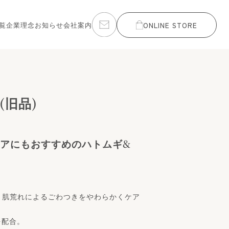
覧
企業理念
お知らせ
会社案内
ONLINE STORE
(旧品)
ケアにもおすすめのハトムギ&
・肌荒れによるごわつきをやわらかくケア
を配合。