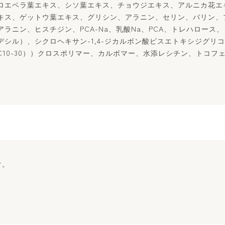
ロエベラ葉エキス、シソ葉エキス、チョウジエキス、アルニカ花エ
キス、ゲットウ葉エキス、グリシン、アラニン、セリン、バリン、
ラニン、ヒスチジン、PCA-Na、乳酸Na、PCA、トレハロース
シル）、シクロヘキサン-1,4-ジカルボン酸ビスエトキシジグリ
10-30））クロスポリマー、カルボマー、水添レシチン、トコフ
す。