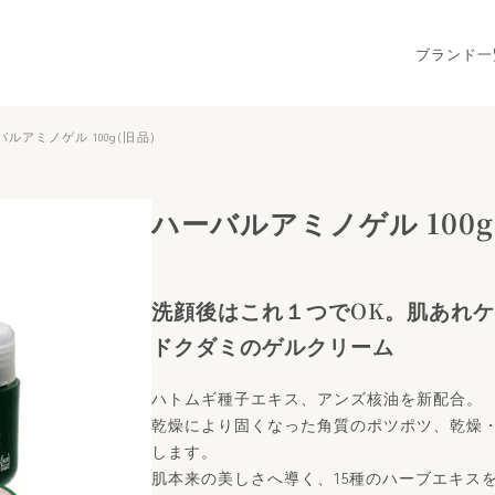
ブランド一
化粧品・ヘルス＆ビューティー
バルアミノゲル 100g(旧品)
ハーバルアミノゲル 100g
洗顔後はこれ１つでOK。肌あれ
ドクダミのゲルクリーム
ハトムギ種子エキス、アンズ核油を新配合。
乾燥により固くなった角質のポツポツ、乾燥
します。
肌本来の美しさへ導く、15種のハーブエキス