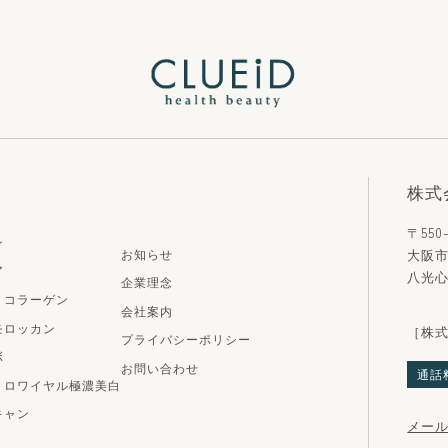
株式
〒550-
ン
大阪市
お知らせ
ア
八光心
企業理念
りコラーゲン
会社案内
モロッカン
［株式
プライバシーポリシー
ボ
お問い合わせ
通話
トロワイヤル極濃美白
キャン
メー