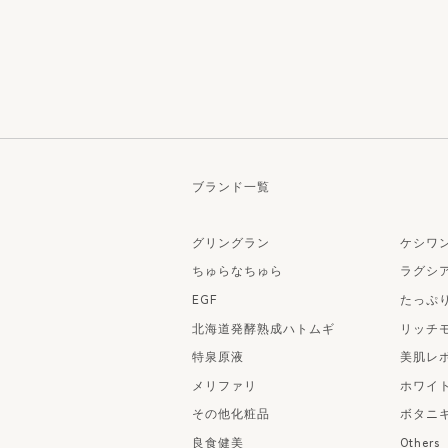
ブランド一覧
グリングラン
ケシワ
ちゅらなちゅら
ラグシ
EGF
たっぷ
北海道発酵熟成ハトムギ
リッチ
特泉原液
美肌レ
メリファリ
ホワイ
その他化粧品
ボタニ
良食健美
Others