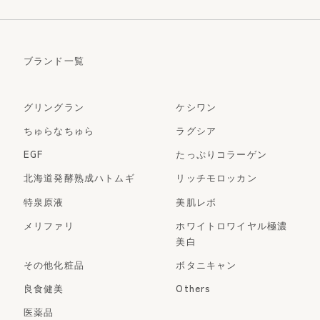
ブランド一覧
グリングラン
ケシワン
ちゅらなちゅら
ラグシア
EGF
たっぷりコラーゲン
北海道発酵熟成ハトムギ
リッチモロッカン
特泉原液
美肌レボ
メリファリ
ホワイトロワイヤル極濃
美白
その他化粧品
ボタニキャン
良食健美
Others
医薬品