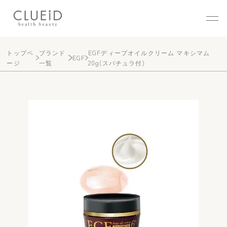
株式会社クルード（CLUEID
トップペ
ブランド
EGFディープオイルクリーム マキシマム
EGF
ージ
一覧
20g(スパチュラ付)