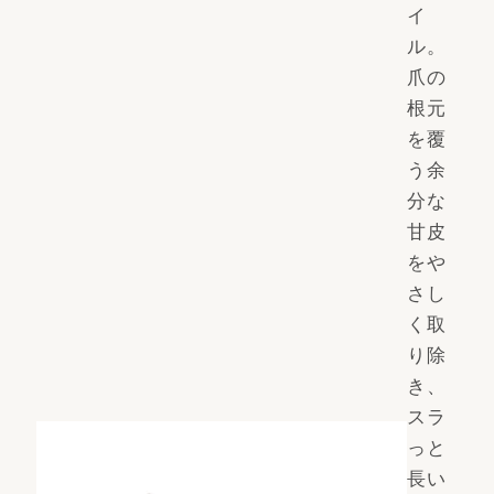
イ
ル。
爪の
根元
を覆
う余
分な
甘皮
をや
さし
く取
り除
き、
スラ
っと
長い