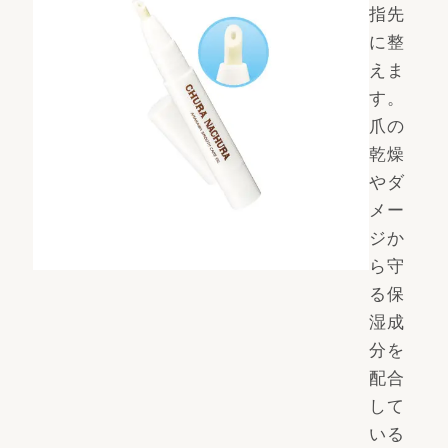
指先
に整
えま
す。
爪の
乾燥
やダ
メー
ジか
ら守
る保
湿成
分を
配合
して
いる