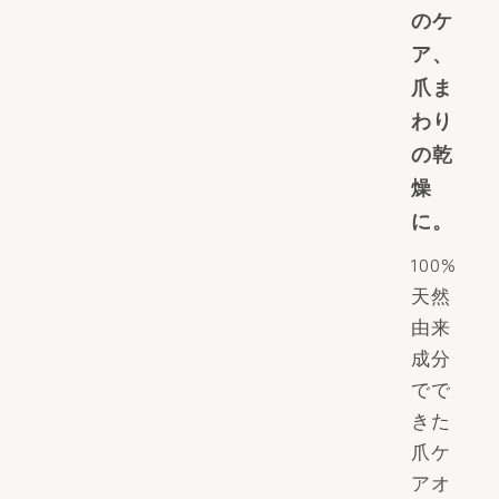
のケ
ア、
爪ま
わり
の乾
燥
に。
100%
天然
由来
成分
でで
きた
爪ケ
アオ