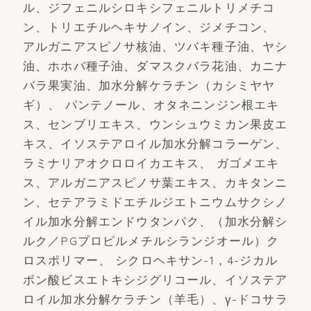
ル、ジフェニルシロキシフェニルトリメチコ
ン、トリエチルヘキサノイン、ジメチコン、
アルガニアスピノサ核油、ツバキ種子油、ヤシ
油、ホホバ種子油、ダマスクバラ花油、カニナ
バラ果実油、加水分解ケラチン（カシミヤヤ
ギ）、 パンテノール、オタネニンジン根エキ
ス、センブリエキス、ウンシュウミカン果皮エ
キス、イソステアロイル加水分解コラーゲン、
ラミナリアオクロロイカエキス、 ガゴメエキ
ス、アルガニアスピノサ葉エキス、カキタンニ
ン、セテアラミドエチルジエトニウムサクシノ
イル加水分解エンドウタンパク、（加水分解シ
ルク／PGプロピルメチルシランジオール）ク
ロスポリマー、 シクロヘキサン-1，4-ジカル
ボン酸ビスエトキシジグリコール、イソステア
ロイル加水分解ケラチン（羊毛）、γ-ドコサラ