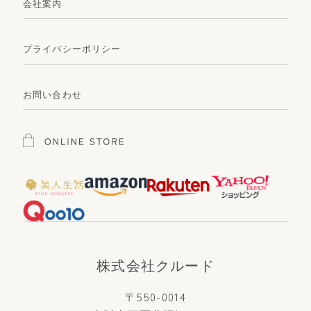
会社案内
プライバシーポリシー
お問い合わせ
株式会社クルード
〒550-0014