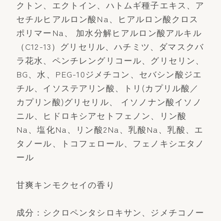
クトン、エクトイン、ハトムギ種子エキス、ア
セチルヒアルロン酸Na、ヒアルロン酸クロス
ポリマーNa、 加水分解ヒアルロン酸アルキル
（C12-13）グリセリル、ハチミツ、ダマスクバ
ラ花水、ペンチレングリコール、グリセリン、
BG、水、PEG-10ジメチコン、セバシン酸ジエ
チル、イソステアリン酸、トリ(カプリル酸／
カプリン酸)グリセリル、 イソノナン酸イソノ
ニル、ヒドロキシアセトフェノン、リン酸
Na、塩化Na、リン酸2Na、乳酸Na、乳酸、エ
タノール、トコフェロール、フェノキシエタノ
ール
甘爽キンモクセイの香り
成分：シクロペンタシロキサン、ジメチコノー