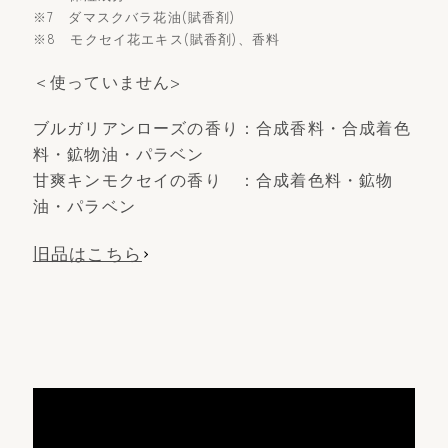
※7 ダマスクバラ花油(賦香剤)
※8 モクセイ花エキス(賦香剤)、香料
＜使っていません>
ブルガリアンローズの香り：合成香料・合成着色
料・鉱物油・パラベン
甘爽キンモクセイの香り ：合成着色料・鉱物
油・パラベン
旧品はこちら