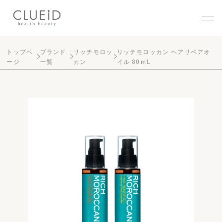
株式会社クルード（CLUEID
トップペ
ブランド
リッチモロッ
リッチモロッカン ヘアリペアオ
ージ
一覧
カン
イル 80ｍL